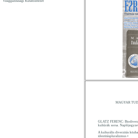
Világgazdasági Kutatóintézet
MAGYAR TUD
GLATZ FERENC: Biodiverzitás
kultúrák sorsa. Naplójegyz
A kulturális diverzitás közh
identitáspluralizmus •