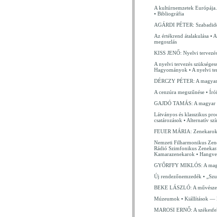
A kultúrnemzetek Európája. 
• Bibliográfia
AGÁRDI PÉTER: Szabadidő 
Az értékrend átalakulása • A 
megoszlás
KISS JENŐ: Nyelvi tervezés
A nyelvi tervezés szükséges
Hagyományok • A nyelvi terv
DÉRCZY PÉTER: A magyar p
A cenzúra megszűnése • Ír
GAJDÓ TAMÁS: A magyar szí
Látványos és klasszikus pro
csatározások • Alternatív szí
FEUER MÁRIA: Zenekarok,
Nemzeti Filharmonikus Zene
Rádió Szimfonikus Zenekar
Kamarazenekarok • Hangve
GYŐRFFY MIKLÓS: A magyar
Új rendezőnemzedék • „Sz
BEKE LÁSZLÓ: A művészet i
Múzeumok • Kiállítások — k
MAROSI ERNŐ: A székesfeh