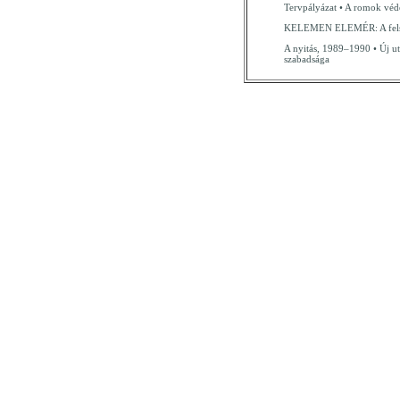
Tervpályázat • A romok vé
KELEMEN ELEMÉR: A felsőo
A nyitás, 1989–1990 • Új u
szabadsága