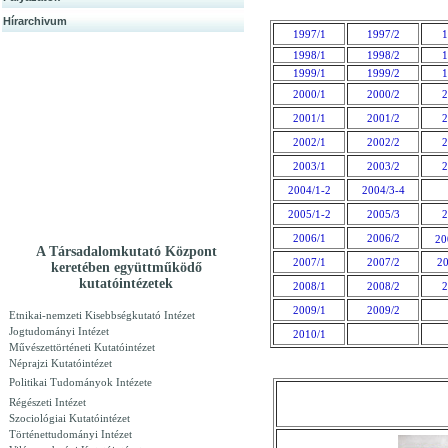
Hírarchivum
1997/1
1997/2
1
1998/1
1998/2
1
1999/1
1999/2
1
2000/1
2000/2
2
2001/1
2001/2
2
2002/1
2002/2
2
2003/1
2003/2
2
2004/1-2
2004/3-4
2005/1-2
2005/3
2
2006/1
2006/2
20
A Társadalomkutató Központ
2007/1
2007/2
20
keretében együttműködő
kutatóintézetek
2008/1
2008/2
2
2009/1
2009/2
Etnikai-nemzeti Kisebbségkutató Intézet
Jogtudományi Intézet
2010/1
Művészettörténeti Kutatóintézet
Néprajzi Kutatóintézet
Politikai Tudományok Intézete
Régészeti Intézet
Szociológiai Kutatóintézet
Történettudományi Intézet