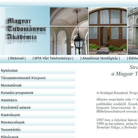
| Webmail |
| MTA Vári Telefonkönyv |
| Akadémiai Vendégház |
| Elérh
Str
Nyitóoldal
a Magyar T
Társadalomkutató Központ
Munkatársak
Kutatási programok
A Stratégiai Kutatások Prog
–
előzetes megvitatás után
á
Adatbázis
publikálási rendjéről. Enne
Közérdek­ű adatok
központi könyvsorozat és 
Műhelytanulmányok
sorozat 
Kiadványok
1997-ben a folyóirat három 
Rendezvények
1999-ig hat számot, azóta é
Természet Világa,
a
Technika
Terembérlés
Pályázatok