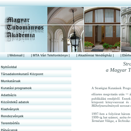
| Webmail |
| MTA Vári Telefonkönyv |
| Akadémiai Vendégház |
| Elérh
Str
Nyitóoldal
a Magyar T
Társadalomkutató Központ
Munkatársak
Kutatási programok
A Stratégiai Kutatások Prog
–
előzetes megvitatás után
á
Adatbázis
publikálási rendjéről. Enne
Közérdek­ű adatok
központi könyvsorozat és 
Műhelytanulmányok
sorozat 
Kiadványok
1997-ben a folyóirat három 
Rendezvények
1999-ig hat számot, azóta é
Természet Világa,
a
Technika
Terembérlés
Pályázatok