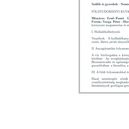
Szülők és gyerekek · Nemzet
FÖLDTUDOMÁNYI KUT
Mészáros Ernő–Pantó Gy
Ferenc–Varga Péter –Her
környezet megismerése és 
I. Hulladékelhelyezés
Veszélyek · A hullladékany
rontó, illetve javító tényez
II. Anyagáramlási folyamato
A víz körforgalma a környe
kérdései · Az üvegházhatás
Bioesszenciális és egészség
geoszférában: a litoszféra, a
III. A földi folyamatokkal 
Hazai szeizmogén zónák 
veszélyeztetettség meghatár
létesítmények geológiai-geof