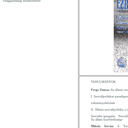
Világgazdasági Kutatóintézet
TANULMÁNYOK
Ferge Zsuzsa:
Az állami szoc
I. Szociálpolitikai paradigm
véleményeltérések
II. Állami szociálpolitika a 
Szociális igazgatás · Szociá
Az állam közfelelőssége
Mikola István:
A "köz"