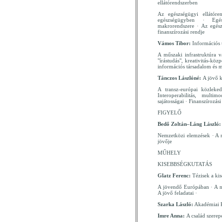
ellátórendszerben
Az egészségügyi ellátóren
egészségügyben · Egé
makrorendszere · Az egész
finanszírozási rendje
Vámos Tibor:
Információs
A műszaki infrastruktúra vá
"írástudás", kreativitás-köz
információs társadalom és 
Tánczos Lászlóné:
A jövő k
A transz-európai közleke
Interoperabilitás, multim
sajátosságai · Finanszírozás
FIGYELŐ
Bedő Zoltán–Láng László:
Nemzetközi elemzések · A 
jövője
MŰHELY
KISEBBSÉGKUTATÁS
Glatz Ferenc:
Tézisek a ki
A jövendő Európában · A ne
A jövő feladatai ·
Szarka László:
Akadémiai 
Imre Anna:
A család szere