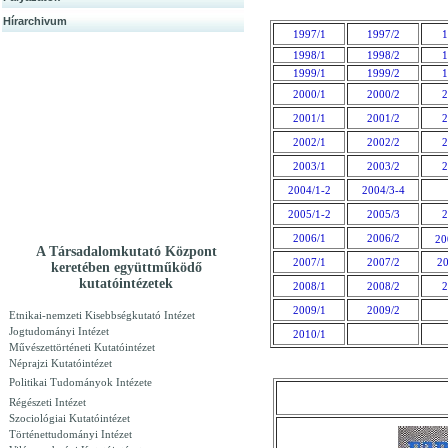
Hírarchivum
1997/1
1997/2
1
1998/1
1998/2
1
1999/1
1999/2
1
2000/1
2000/2
2
2001/1
2001/2
2
2002/1
2002/2
2
2003/1
2003/2
2
2004/1-2
2004/3-4
2005/1-2
2005/3
2
2006/1
2006/2
20
A Társadalomkutató Központ
2007/1
2007/2
20
keretében együttműködő
kutatóintézetek
2008/1
2008/2
2
2009/1
2009/2
Etnikai-nemzeti Kisebbségkutató Intézet
Jogtudományi Intézet
2010/1
Művészettörténeti Kutatóintézet
Néprajzi Kutatóintézet
Politikai Tudományok Intézete
Régészeti Intézet
Szociológiai Kutatóintézet
Történettudományi Intézet