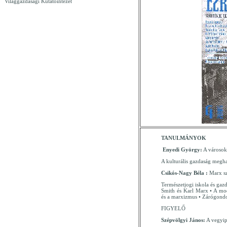
Világgazdasági Kutatóintézet
TANULMÁNYOK
Enyedi György:
A városok 
A kulturális gazdaság meghat
Csikós-Nagy Béla :
Marx sz
Természetjogi iskola és gaz
Smith és Karl Marx • A mod
és a marxizmus • Zárógond
FIGYELŐ
Szépvölgyi János:
A vegyipa