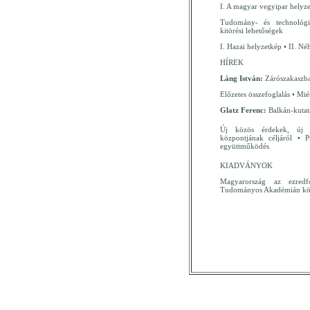
I. A magyar vegyipar helyzet
Tudomány- és technológia
kitörési lehetőségek
I. Hazai helyzetkép • II. Né
HÍREK
Láng István:
Zárószakaszb
Előzetes összefoglalás • Mi
Glatz Ferenc:
Balkán-kutat
Új közös érdekek, új t
központjának céljáról • 
együttműködés
KIADVÁNYOK
Magyarország az ezredf
Tudományos Akadémián köny