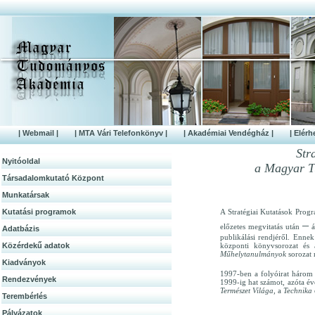
| Webmail |
| MTA Vári Telefonkönyv |
| Akadémiai Vendégház |
| Elérh
Str
Nyitóoldal
a Magyar T
Társadalomkutató Központ
Munkatársak
Kutatási programok
A Stratégiai Kutatások Prog
–
előzetes megvitatás után
á
Adatbázis
publikálási rendjéről. Enne
Közérdek­ű adatok
központi könyvsorozat és 
Műhelytanulmányok
sorozat 
Kiadványok
1997-ben a folyóirat három 
Rendezvények
1999-ig hat számot, azóta é
Természet Világa,
a
Technika
Terembérlés
Pályázatok