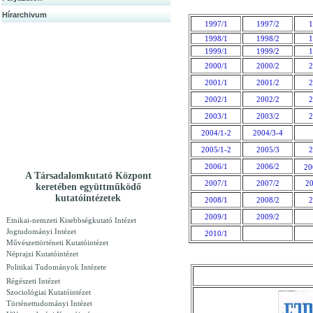
Hírarchivum
1997/1
1997/2
1
1998/1
1998/2
1
1999/1
1999/2
1
2000/1
2000/2
2
2001/1
2001/2
2
2002/1
2002/2
2
2003/1
2003/2
2
2004/1-2
2004/3-4
2005/1-2
2005/3
2
2006/1
2006/2
20
A Társadalomkutató Központ
2007/1
2007/2
20
keretében együttműködő
kutatóintézetek
2008/1
2008/2
2
2009/1
2009/2
Etnikai-nemzeti Kisebbségkutató Intézet
Jogtudományi Intézet
2010/1
Művészettörténeti Kutatóintézet
Néprajzi Kutatóintézet
Politikai Tudományok Intézete
Régészeti Intézet
Szociológiai Kutatóintézet
Történettudományi Intézet