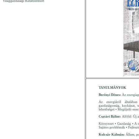
Világgazdasági Kutatóintézet
TANULMÁNYOK
Berényi Dénes:
Az energia
Az energiáról általában
gazdaságosság, kockázat, t
lehetőségei • Megújuló ene
Csatári Bálint:
Alföld: Új a
Környezet • Gazdaság • A té
Sajátos problémák • Fejlesz
Kulcsár Kálmán:
Állam, po