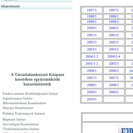
Hírarchivum
1997/1
1997/2
1
1998/1
1998/2
1
1999/1
1999/2
1
2000/1
2000/2
2
2001/1
2001/2
2
2002/1
2002/2
2
2003/1
2003/2
2
2004/1-2
2004/3-4
2005/1-2
2005/3
2
2006/1
2006/2
20
A Társadalomkutató Központ
2007/1
2007/2
20
keretében együttműködő
kutatóintézetek
2008/1
2008/2
2
2009/1
2009/2
Etnikai-nemzeti Kisebbségkutató Intézet
Jogtudományi Intézet
2010/1
Művészettörténeti Kutatóintézet
Néprajzi Kutatóintézet
Politikai Tudományok Intézete
Régészeti Intézet
Szociológiai Kutatóintézet
Történettudományi Intézet