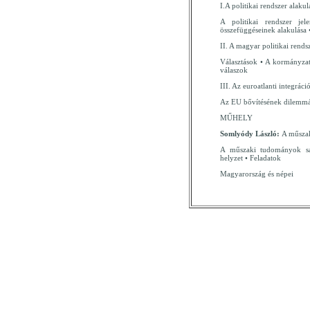
I.A politikai rendszer alakul
A politikai rendszer je
összefüggéseinek alakulása • 
II. A magyar politikai rends
Választások • A kormányzat
válaszok
III. Az euroatlanti integráci
Az EU bővítésének dilemmá
MŰHELY
Somlyódy László:
A műsza
A műszaki tudományok saj
helyzet • Feladatok
Magyarország és népei