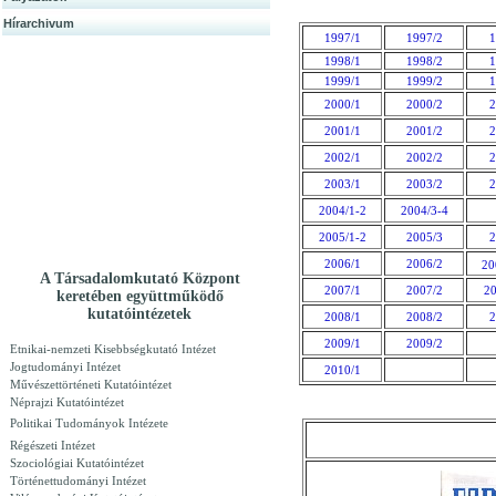
Hírarchivum
1997/1
1997/2
1
1998/1
1998/2
1
1999/1
1999/2
1
2000/1
2000/2
2
2001/1
2001/2
2
2002/1
2002/2
2
2003/1
2003/2
2
2004/1-2
2004/3-4
2005/1-2
2005/3
2
2006/1
2006/2
20
A Társadalomkutató Központ
2007/1
2007/2
20
keretében együttműködő
kutatóintézetek
2008/1
2008/2
2
2009/1
2009/2
Etnikai-nemzeti Kisebbségkutató Intézet
Jogtudományi Intézet
2010/1
Művészettörténeti Kutatóintézet
Néprajzi Kutatóintézet
Politikai Tudományok Intézete
Régészeti Intézet
Szociológiai Kutatóintézet
Történettudományi Intézet