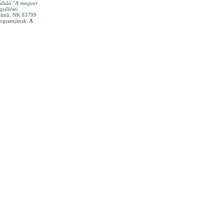
nduló
"A magyar
gyűlései
ímű, NK 83799
rogramjának.
A