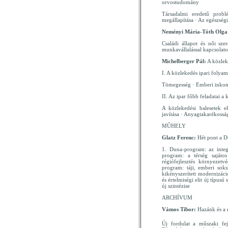
orvostudomány
Társadalmi eredetű probl
megállapítása · Az egészsé
Neményi Mária-Tóth Olga
Családi állapot és női sze
munkavállalással kapcsolat
Michelberger Pál:
A közleke
I. A közlekedés ipari folya
Tömegesség · Emberi inkomp
II. Az ipar főbb feladatai a 
A közlekedési balesetek el
javítása · Anyagtakarékoss
MŰHELY
Glatz Ferenc:
Hét pont a D
1. Duna-program: az integr
program: a térség saját
régiófejlesztés környezetv
program: táji, emberi sok
kikényszerített modernizác
és értelmiségi elit új típu
új szintézise
ARCHÍVUM
Vámos Tibor:
Hazánk és a 
Új fordulat a műszaki fej