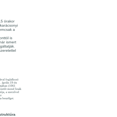
15 órakor
 karácsonyi
nemcsak a
nttól is
már ismert
gáltatják.
zeretettel
ával foglalkozó
 április 19-én
ltjában (1061
ezetőt mond Izsák
ója, a szerzővel
az
 beszélget.
struktúra