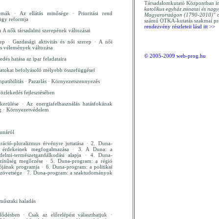
Társadalomkutató Központban i
katolikus egyház zsinatai és nagy
émák · Az ellátás minősége · Prioritási rend
Magyarországon (1790-2010)"
c
gügy reformja
számú OTKA-kutatás szakmai p
rendezvény részleteit lásd itt >>
:
A nők társadalmi szerepének változásai
rep · Gazdasági aktivitás és női szerep · A női
os vélemények változása
© 2005-2009 web-prog.hu
dés hatása az ipar feladataira
matokat befolyásoló mélyebb összefüggései
atibilitás · Pazarlás · Környezetszennyezés
közlekedés fejlesztésében
kerülése · Az energiafelhasználás hatásfokának
ág · Környezetvédelem
unáról
áció-pluralizmus érvényre juttatása · 2. Duna-
os érdekeinek megfogalmazása · 3. A Duna: a
édelmi-természetgazdálkodási alapja · 4. Duna-
színűség megőrzése · 5. Duna-program: a régió
iójának programja · 6. Duna-program: a politikai
sú szövetsége · 7. Duna-program: a szaktudományok
műszaki haladás
lődésben · Csak az előrelépést választhatjuk ·