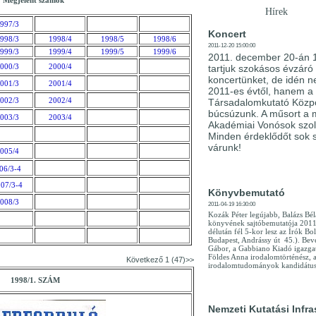
Megjelent számok
Hírek
997/3
Koncert
998/3
1998/4
1998/5
1998/6
2011-12-20 15:00:00
999/3
1999/4
1999/5
1999/6
2011. december 20-án 
000/3
2000/4
tartjuk szokásos évzáró
koncertünket, de idén 
001/3
2001/4
2011-es évtől, hanem a
002/3
2002/4
Társadalomkutató Közpo
búcsúzunk. A műsort a 
003/3
2003/4
Akadémiai Vonósok szol
Minden érdeklődőt sok s
várunk!
005/4
06/3-4
07/3-4
Könyvbemutató
008/3
2011-04-19 16:30:00
Kozák Péter legújabb, Balázs Bél
könyvének sajtóbemutatója 2011.
délután fél 5-kor lesz az Írók Bo
Budapest, Andrássy út 45.). Bev
Gábor, a Gabbiano Kiadó igazgat
Földes Anna irodalomtörténész, 
Következő 1 (47)>>
irodalomtudományok kandidátusa
1998/1. SZÁM
Nemzeti Kutatási Infra