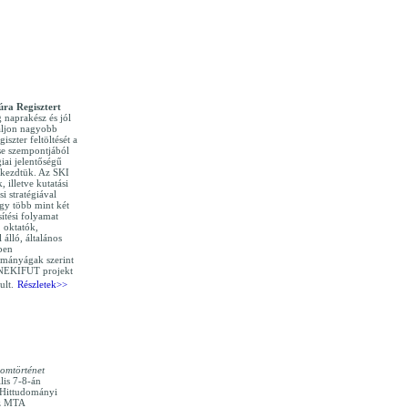
úra Regisztert
g naprakész és jól
áljon nagyobb
iszter feltöltését a
se szempontjából
iai jelentőségű
) kezdtük. Az SKI
, illetve kutatási
si stratégiával
egy több mint két
ítési folyamat
 oktatók,
 álló, általános
ben
ományágak szerint
 NEKIFUT projekt
ult.
Részletek>>
lomtörténet
lis 7-8-án
i Hittudományi
az MTA