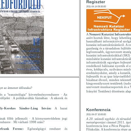
Regiszter
2011-04-14 09:30:00
A
Nemzeti Kutatási Infrastrukt
azért hoztuk létre, hogy lehetőle
használható információval szolg
kutatási infrastruktúráinkról. A reg
gazdaság és a társadalom fejlődé
legfontosabb, úgynevezett stratég
kutatási infrastruktúrákkal (SKI
minősítést kutatási infrastruktúrák
infrastruktúrák egységes fejleszté
rendelkező hálózatai nyerték el 
éves, kétlépcsős, nyilvános minős
eredményeként, amely a kutatók,
fejlesztők és az ipar képviselőiből
bizalmat élvező, minden tekintet
kiegyensúlyozott testületek (tud
szervezett munkacsoportok és a
et az átmenet időszaka?
Irányító Testülete) döntésein alap
és a "tranzitológia" követelményrendszere · Az
dőjelei · A politikaváltás fázisában · A sikerek és
ly-Kerekes Sándor-Láng István:
A hazai
Konferencia
2011-04-07 10:00:00
ának főbb jellemzői · A környezetvédelem jogi
A 20. századi egyház- és társada
endszere · Mi várható 1998 után?
metszéspontjai
címmel 2011. ápri
konferencia lesz a Pécsi Püspök
erfrank Ferenc:
Egészségügyi rendszer és
Főiskolán. A konferencia része 