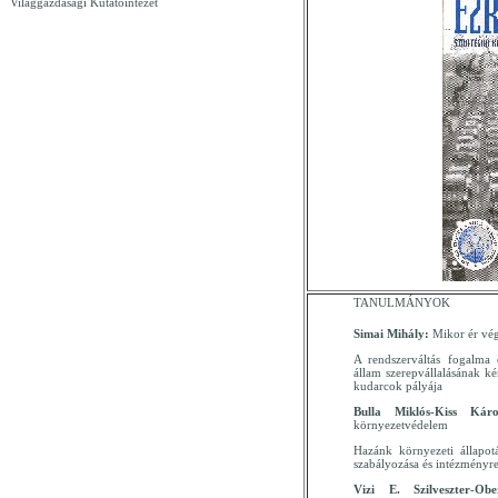
Világgazdasági Kutatóintézet
TANULMÁNYOK
Simai Mihály:
Mikor ér vég
A rendszerváltás fogalma 
állam szerepvállalásának kér
kudarcok pályája
Bulla Miklós-Kiss Káro
környezetvédelem
Hazánk környezeti állapot
szabályozása és intézményr
Vizi E. Szilveszter-Ob