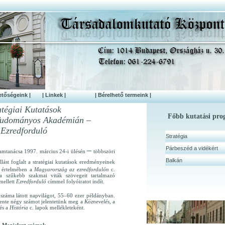
etőségeink |
| Linkek |
| Bérelhető termeink |
atégiai Kutatások
Főbb kutatási pr
udományos Akadémián –
Ezredforduló
Stratégia
–
Párbeszéd a vidékért
ramtanácsa 1997. március 24-i ülésén
többszöri
Balkán
llást foglalt a stratégiai kutatások eredményeinek
k értelmében a
Magyarország az ezredfordulón
c.
a szűkebb szakmai viták szövegeit tartalmazó
mellett
Ezredforduló
címmel folyóiratot indít.
száma látott napvilágot, 55–60 ezer példányban.
vente négy számot jelentetünk meg a
Köznevelés,
a
és a
História
c. lapok mellékleteként.