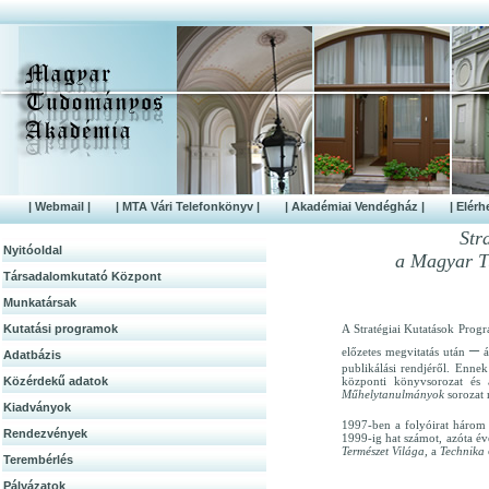
| Webmail |
| MTA Vári Telefonkönyv |
| Akadémiai Vendégház |
| Elérh
Str
Nyitóoldal
a Magyar T
Társadalomkutató Központ
Munkatársak
Kutatási programok
A Stratégiai Kutatások Prog
–
előzetes megvitatás után
á
Adatbázis
publikálási rendjéről. Enne
Közérdek­ű adatok
központi könyvsorozat és 
Műhelytanulmányok
sorozat 
Kiadványok
1997-ben a folyóirat három 
Rendezvények
1999-ig hat számot, azóta é
Természet Világa,
a
Technika
Terembérlés
Pályázatok