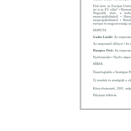
Első tézis: az Európai Unió
mi is az EU célja? • Harmad
Negyedik tézis: a kultu
emancipálódásáról • Hato
emancipálódásáról • Hetedi
európai és magyarországi sz
DISPUTA
Gados László:
Az eszperan
Az eszperantó előnyei • Az 
Haszpra Ottó:
Az eszperan
Nyelvtanulás • Nyelvi alapo
HÍREK
Összefoglalók a Stratégiai P
Új trendek és stratégiák a 
Könyvbemutató, 2001. máju
Pályázati felhívás