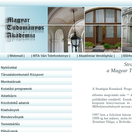
| Webmail |
| MTA Vári Telefonkönyv |
| Akadémiai Vendégház |
| Elérh
Str
Nyitóoldal
a Magyar T
Társadalomkutató Központ
Munkatársak
Kutatási programok
A Stratégiai Kutatások Prog
–
előzetes megvitatás után
á
Adatbázis
publikálási rendjéről. Enne
Közérdek­ű adatok
központi könyvsorozat és 
Műhelytanulmányok
sorozat 
Kiadványok
1997-ben a folyóirat három 
Rendezvények
1999-ig hat számot, azóta é
Természet Világa,
a
Technika
Terembérlés
Pályázatok