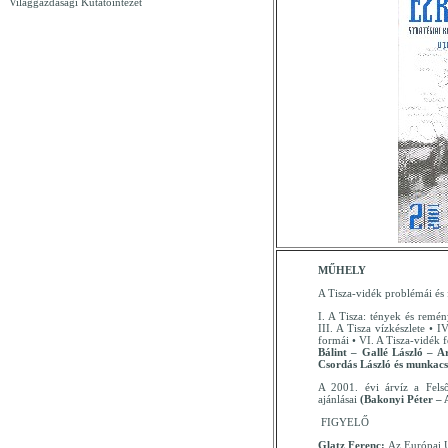
Világgazdasági Kutatóintézet
MŰHELY
A Tisza-vidék problémái és f
I. A Tisza: tények és remén
III. A Tisza vízkészlete • 
formái • VI. A Tisza-vidék f
Bálint – Gallé László – 
Csordás László és munkac
A 2001. évi árvíz a Fel
ajánlásai
(Bakonyi Péter – 
FIGYELŐ
Glatz Ferenc:
Az Európai U