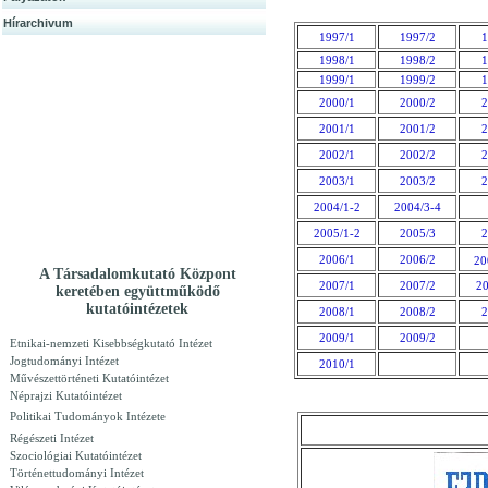
Hírarchivum
1997/1
1997/2
1
1998/1
1998/2
1
1999/1
1999/2
1
2000/1
2000/2
2
2001/1
2001/2
2
2002/1
2002/2
2
2003/1
2003/2
2
2004/1-2
2004/3-4
2005/1-2
2005/3
2
2006/1
2006/2
20
A Társadalomkutató Központ
2007/1
2007/2
20
keretében együttműködő
kutatóintézetek
2008/1
2008/2
2
2009/1
2009/2
Etnikai-nemzeti Kisebbségkutató Intézet
Jogtudományi Intézet
2010/1
Művészettörténeti Kutatóintézet
Néprajzi Kutatóintézet
Politikai Tudományok Intézete
Régészeti Intézet
Szociológiai Kutatóintézet
Történettudományi Intézet