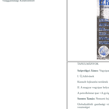
Világgazdasági Kutatóintézet
TANULMÁNYOK
Szépvölgyi János:
Vegyipar
I. Új kihívások
Kiemelt fejlesztési területek
II. A magyar vegyipar helyze
A petrolkémiai ipar • A gyó
Szentes Tamás:
Nemzeti fej
Globalizálódó gazdasági v
veszteségei