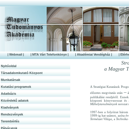
| Webmail |
| MTA Vári Telefonkönyv |
| Akadémiai Vendégház |
| Elérh
Str
Nyitóoldal
a Magyar T
Társadalomkutató Központ
Munkatársak
Kutatási programok
A Stratégiai Kutatások Prog
–
előzetes megvitatás után
á
Adatbázis
publikálási rendjéről. Enne
Közérdek­ű adatok
központi könyvsorozat és 
Műhelytanulmányok
sorozat 
Kiadványok
1997-ben a folyóirat három 
Rendezvények
1999-ig hat számot, azóta é
Természet Világa,
a
Technika
Terembérlés
Pályázatok