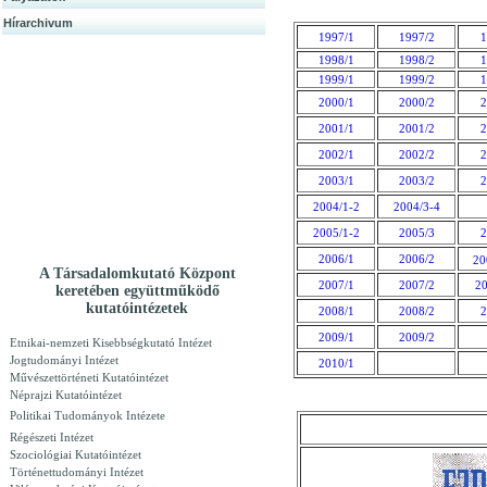
Hírarchivum
1997/1
1997/2
1
1998/1
1998/2
1
1999/1
1999/2
1
2000/1
2000/2
2
2001/1
2001/2
2
2002/1
2002/2
2
2003/1
2003/2
2
2004/1-2
2004/3-4
2005/1-2
2005/3
2
2006/1
2006/2
20
A Társadalomkutató Központ
2007/1
2007/2
20
keretében együttműködő
kutatóintézetek
2008/1
2008/2
2
2009/1
2009/2
Etnikai-nemzeti Kisebbségkutató Intézet
Jogtudományi Intézet
2010/1
Művészettörténeti Kutatóintézet
Néprajzi Kutatóintézet
Politikai Tudományok Intézete
Régészeti Intézet
Szociológiai Kutatóintézet
Történettudományi Intézet