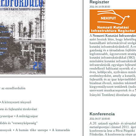
Regiszter
2011-04-14 09:30:00
A
Nemzeti Kutatási Infrastrukt
azért hoztuk létre, hogy lehetőle
használható információval szolg
kutatási infrastruktúráinkról. A reg
gazdaság és a társadalom fejlődé
legfontosabb, úgynevezett stratég
kutatási infrastruktúrákkal (SKI
minősítést kutatási infrastruktúrák
infrastruktúrák egységes fejleszté
rendelkező hálózatai nyerték el 
éves, kétlépcsős, nyilvános minős
eredményeként, amely a kutatók,
fejlesztők és az ipar képviselőiből
bizalmat élvező, minden tekintet
kiegyensúlyozott testületek (tud
 az ezredfordulón
szervezett munkacsoportok és a
Irányító Testülete) döntésein alap
 • A környezeti tényező
te és fejlesztési törekvései
Konferencia
gyszeripar • A műtrágyaipar
2011-04-07 10:00:00
lődés és "versenyképesség"
A 20. századi egyház- és társada
metszéspontjai
címmel 2011. ápri
iszonyok • A humán tőke szerepe • A kimaradás
konferencia lesz a Pécsi Püspök
Főiskolán. A konferencia része 