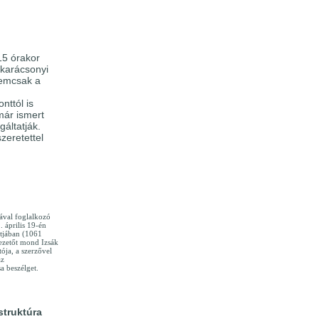
15 órakor
 karácsonyi
nemcsak a
nttól is
már ismert
gáltatják.
zeretettel
ával foglalkozó
 április 19-én
ltjában (1061
ezetőt mond Izsák
ója, a szerzővel
az
 beszélget.
struktúra