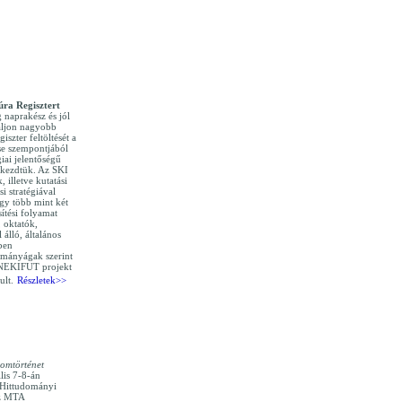
úra Regisztert
g naprakész és jól
áljon nagyobb
iszter feltöltését a
se szempontjából
iai jelentőségű
) kezdtük. Az SKI
, illetve kutatási
si stratégiával
egy több mint két
ítési folyamat
 oktatók,
 álló, általános
ben
ományágak szerint
 NEKIFUT projekt
ult.
Részletek>>
lomtörténet
lis 7-8-án
i Hittudományi
az MTA