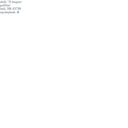
nduló
"A magyar
gyűlései
ímű, NK 83799
rogramjának.
A