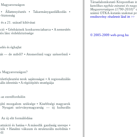
Társadalomkutató Központban i
és Magyarországon
katolikus egyház zsinatai és nagy
Magyarországon (1790-2010)"
c
 Állattenyésztés • Takarmánygazdálkodás •
számú OTKA-kutatás szakmai p
r-biztonság
rendezvény részleteit lásd itt >>
 és a 21. század kihívásai
ció • Génbázisok konkurenciaharca • A nemesítés
iós lánc érdekközössége
© 2005-2009 web-prog.hu
elés és éghajlat
giát — de miből? • Atomerőmű vagy szénerőmű •
k Magyarországon?
etfejlesztési terek sajátosságai • A regionalizálás
lis identitás • A régióépítés stratégiája
s az ezredfordulón
jító mozgalom szüksége • Kisebbségi magyarok
Nyugati szórványmagyarság — új kulturális
:
Az új elit formálódása
vatizáció és hatása • A második gazdaság szerepe •
íciók • Hatalmi vákuum és strukturális mobilitás •
ről