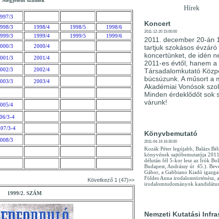
Megjelent számok
Hírek
997/3
Koncert
998/3
1998/4
1998/5
1998/6
2011-12-20 15:00:00
999/3
1999/4
1999/5
1999/6
2011. december 20-án 
000/3
2000/4
tartjuk szokásos évzáró
koncertünket, de idén 
001/3
2001/4
2011-es évtől, hanem a
002/3
2002/4
Társadalomkutató Közpo
búcsúzunk. A műsort a 
003/3
2003/4
Akadémiai Vonósok szol
Minden érdeklődőt sok s
várunk!
005/4
06/3-4
07/3-4
Könyvbemutató
008/3
2011-04-19 16:30:00
Kozák Péter legújabb, Balázs Bél
könyvének sajtóbemutatója 2011.
délután fél 5-kor lesz az Írók Bo
Budapest, Andrássy út 45.). Bev
Gábor, a Gabbiano Kiadó igazgat
Földes Anna irodalomtörténész, 
Következő 1 (47)>>
irodalomtudományok kandidátusa
1999/2. SZÁM
Nemzeti Kutatási Infra