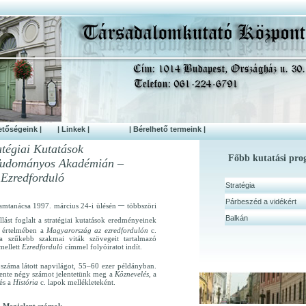
etőségeink |
| Linkek |
| Bérelhető termeink |
atégiai Kutatások
Főbb kutatási pr
udományos Akadémián –
Ezredforduló
Stratégia
–
Párbeszéd a vidékért
ramtanácsa 1997. március 24-i ülésén
többszöri
Balkán
llást foglalt a stratégiai kutatások eredményeinek
k értelmében a
Magyarország az ezredfordulón
c.
a szűkebb szakmai viták szövegeit tartalmazó
mellett
Ezredforduló
címmel folyóiratot indít.
száma látott napvilágot, 55–60 ezer példányban.
vente négy számot jelentetünk meg a
Köznevelés,
a
és a
História
c. lapok mellékleteként.