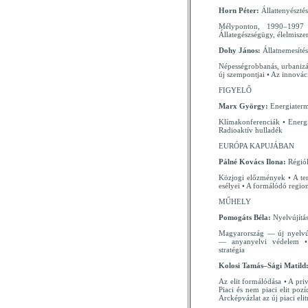
Horn Péter:
Állattenyészt
Mélyponton, 1990–1997 •
Állategészségügy, élelmisze
Dohy János:
Állatnemesítés
Népességrobbanás, urbanizá
új szempontjai • Az innovác
FIGYELŐ
Marx György:
Energiaterm
Klímakonferenciák • Ener
Radioaktív hulladék
EURÓPA KAPUJÁBAN
Pálné Kovács Ilona:
Régió
Közjogi előzmények • A terül
esélyei • A formálódó regioná
MŰHELY
Pomogáts Béla:
Nyelvújítá
Magyarország — új nyelvú
— anyanyelvi védelem • 
stratégia
Kolosi Tamás–Sági Matild
Az elit formálódása • A pri
Piaci és nem piaci elit poz
Arcképvázlat az új piaci elit