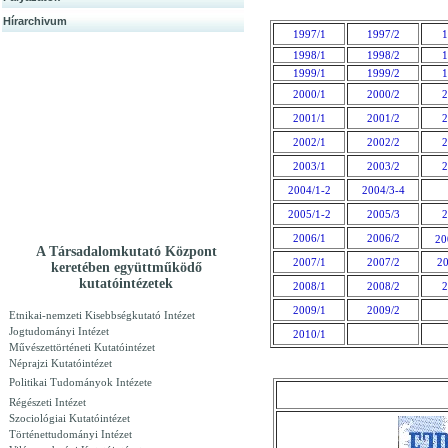
Hírarchivum
1997/1
1997/2
1
1998/1
1998/2
1
1999/1
1999/2
1
2000/1
2000/2
2
2001/1
2001/2
2
2002/1
2002/2
2
2003/1
2003/2
2
2004/1-2
2004/3-4
2005/1-2
2005/3
2
2006/1
2006/2
20
A Társadalomkutató Központ
2007/1
2007/2
20
keretében együttműködő
kutatóintézetek
2008/1
2008/2
2
2009/1
2009/2
Etnikai-nemzeti Kisebbségkutató Intézet
Jogtudományi Intézet
2010/1
Művészettörténeti Kutatóintézet
Néprajzi Kutatóintézet
Politikai Tudományok Intézete
Régészeti Intézet
Szociológiai Kutatóintézet
Történettudományi Intézet