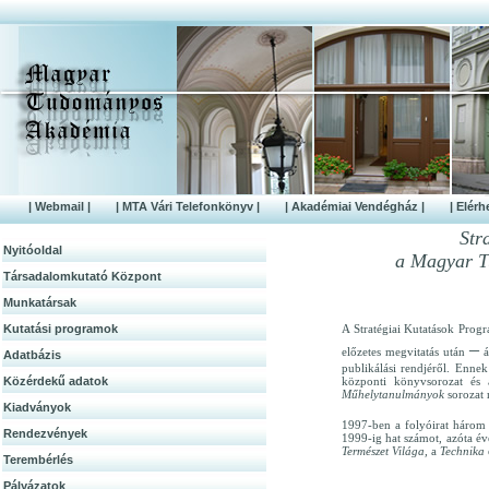
| Webmail |
| MTA Vári Telefonkönyv |
| Akadémiai Vendégház |
| Elérh
Str
Nyitóoldal
a Magyar T
Társadalomkutató Központ
Munkatársak
Kutatási programok
A Stratégiai Kutatások Prog
–
előzetes megvitatás után
á
Adatbázis
publikálási rendjéről. Enne
Közérdek­ű adatok
központi könyvsorozat és 
Műhelytanulmányok
sorozat 
Kiadványok
1997-ben a folyóirat három 
Rendezvények
1999-ig hat számot, azóta é
Természet Világa,
a
Technika
Terembérlés
Pályázatok