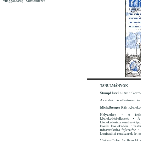
Világgazdasági Kutatóintézet
TANULMÁNYOK
Stumpf István:
Az önkormán
Az átalakulás ellentmondáso
Michelberger Pál:
Közleked
Helyzetkép • A fejle
közlekedésfejlesztés • 
közlekedésiszakember-képzés
közúti közlekedési infrastr
infrastruktúra fejlesztése 
Logisztikai rendszerek fejle
Vitányi Iván:
Az életmód, az