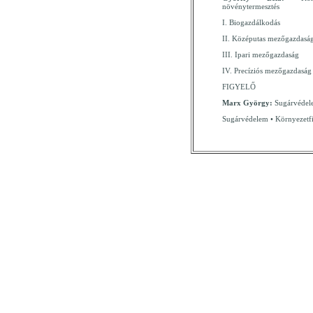
növénytermesztés
I. Biogazdálkodás
II. Középutas mezőgazdasá
III. Ipari mezőgazdaság
IV. Precíziós mezőgazdaság
FIGYELŐ
Marx György:
Sugárvédele
Sugárvédelem • Környezetfi