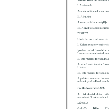
I. Az életmód
Az életmódtípusok eloszlása 
II. A kultúra
A kultúrpolitika stratégiája
III. A civil társadalom straté
DISPUTA
Glatz Ferenc:
Információs 
I. Kölcsönviszony ember és 
Ipari-technikai forradalom 
Természet- és embertudomán
II. Információs forradalmak
Az érintkezési kultúra forr
kilátásai
III. Információs forradalo
A politikai rendszer összeo
tudományműveléssel szemb
IV. Magyarország 2000
Az érintkezéskultúra vál
részesítéséről • A társadal
MŰHELY
Győrffy Béla:
Kör