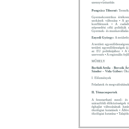
szennyvíztisztítás
Pongrácz Tiborné:
Terméke
Gyermekcentrikus értékren
szokások változása • A gy
konfliktusok • A családt
népesedési célú politikák 
Gyermek- és munkavállalás
Enyedi György:
A területf
A területi egyenlőtlenségren
területi egyenlőtlenségek új 
az EU politikájához • A te
szervezés • A regionális fej
MŰHELY
Borhidi Attila - Berczik
Sándor – Vida Gábor:
Öko
I. Előzmények
Feladatok és megvalósításuk
II. Témacsoportok
A fenntartható mező- és 
szárazföldi élőközösségek ö
éghajlat változásának hatá
ökológiai kutatások • Állóv
ökológiai kutatása • Talajök