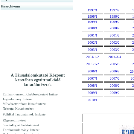
Hírarchivum
1997/1
1997/2
1
1998/1
1998/2
1
1999/1
1999/2
1
2000/1
2000/2
2
2001/1
2001/2
2
2002/1
2002/2
2
2003/1
2003/2
2
2004/1-2
2004/3-4
2005/1-2
2005/3
2
2006/1
2006/2
20
A Társadalomkutató Központ
2007/1
2007/2
20
keretében együttműködő
kutatóintézetek
2008/1
2008/2
2
2009/1
2009/2
Etnikai-nemzeti Kisebbségkutató Intézet
Jogtudományi Intézet
2010/1
Művészettörténeti Kutatóintézet
Néprajzi Kutatóintézet
Politikai Tudományok Intézete
Régészeti Intézet
Szociológiai Kutatóintézet
Történettudományi Intézet