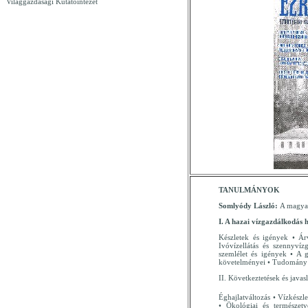
Világgazdasági Kutatóintézet
TANULMÁNYOK
Somlyódy László:
A magyar
I. A hazai vízgazdálkodás 
Készletek és igények • Ár
Ivóvízellátás és szennyví
szemlélet és igények • A g
követelményei • Tudomány 
II. Következtetések és javas
Éghajlatváltozás • Vízkészl
• Ökológiai és természetv