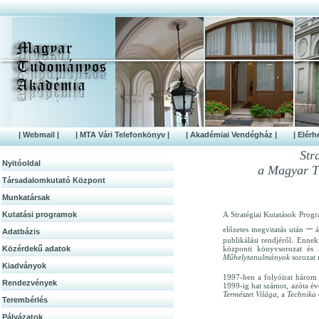
| Webmail |
| MTA Vári Telefonkönyv |
| Akadémiai Vendégház |
| Elérh
Str
Nyitóoldal
a Magyar T
Társadalomkutató Központ
Munkatársak
Kutatási programok
A Stratégiai Kutatások Prog
–
előzetes megvitatás után
á
Adatbázis
publikálási rendjéről. Enne
Közérdek­ű adatok
központi könyvsorozat és 
Műhelytanulmányok
sorozat 
Kiadványok
1997-ben a folyóirat három 
Rendezvények
1999-ig hat számot, azóta é
Természet Világa,
a
Technika
Terembérlés
Pályázatok