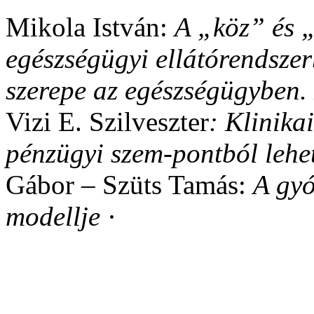
Mikola István:
A „köz” és 
egészségügyi ellátórendsze
szerepe az egészségügyben.
Vizi E. Szilveszter
: Klinika
pénzügyi szem-pontból lehe
Gábor – Szüts Tamás:
A gyó
modellje
·