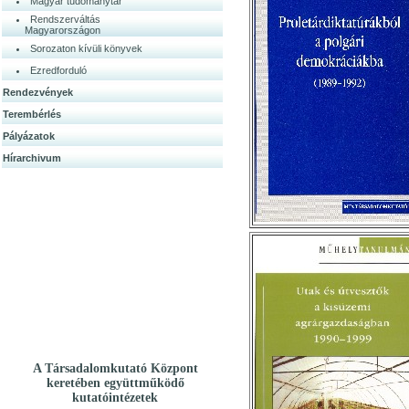
Magyar tudománytár
Rendszerváltás
Magyarországon
Sorozaton kívüli könyvek
Ezredforduló
Rendezvények
Terembérlés
Pályázatok
Hírarchivum
A Társadalomkutató Központ
keretében együttműködő
kutatóintézetek