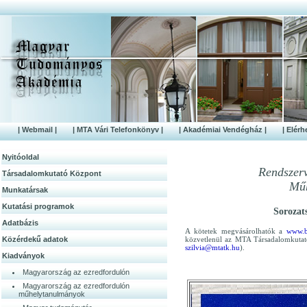
| Webmail |
| MTA Vári Telefonkönyv |
| Akadémiai Vendégház |
| Elérh
Nyitóoldal
Rendszer
Társadalomkutató Központ
Műh
Munkatársak
Kutatási programok
Sorozat
Adatbázis
A kötetek megvásárolhatók a
www.b
Közérdek­ű adatok
közvetlenül az MTA Társadalomkutató
szilvia@mtatk.hu
).
Kiadványok
Magyarország az ezredfordulón
Magyarország az ezredfordulón
műhelytanulmányok