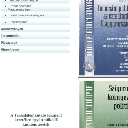
Magyar tudománytár
Rendszerváltás
Magyarországon
Sorozaton kívüli könyvek
Ezredforduló
Rendezvények
Terembérlés
Pályázatok
Hírarchivum
A Társadalomkutató Központ
keretében együttműködő
kutatóintézetek