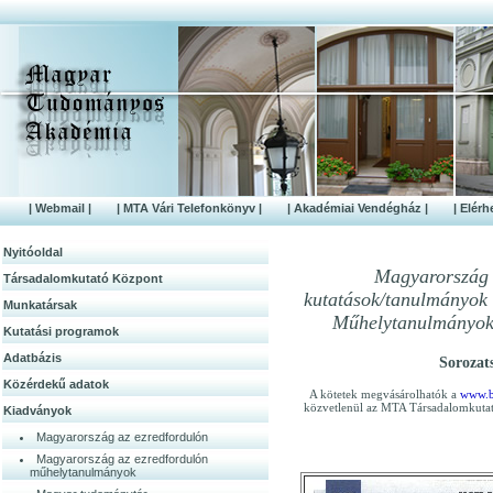
| Webmail |
| MTA Vári Telefonkönyv |
| Akadémiai Vendégház |
| Elérh
Nyitóoldal
Magyarország a
Társadalomkutató Központ
kutatások/tanulmányo
Munkatársak
Műhelytanulmányok 
Kutatási programok
Adatbázis
Sorozat
Közérdek­ű adatok
A kötetek megvásárolhatók a
www.b
közvetlenül az MTA Társadalomkutató
Kiadványok
Magyarország az ezredfordulón
Magyarország az ezredfordulón
műhelytanulmányok