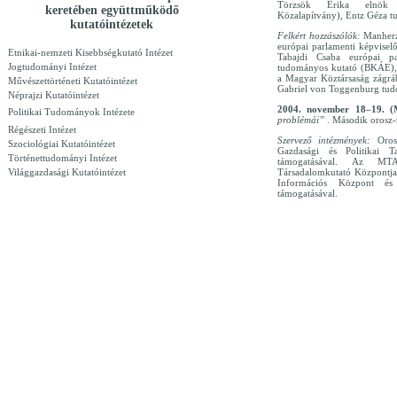
Törzsök Erika elnök (
keretében együttműködő
Közalapítvány), Entz Géza tu
kutatóintézetek
Felkért hozzászólók:
Manherz
európai parlamenti képvisel
Etnikai-nemzeti Kisebbségkutató Intézet
Tabajdi Csaba európai p
Jogtudományi Intézet
tudományos kutató (BKÁE), 
a Magyar Köztársaság zágráb
Művészettörténeti Kutatóintézet
Gabriel von Toggenburg tud
Néprajzi Kutatóintézet
2004. november 18–19. 
Politikai Tudományok Intézete
problémái”
. Második orosz-
Régészeti Intézet
Szervező intézmények:
Oro
Szociológiai Kutatóintézet
Gazdasági és Politikai 
Történettudományi Intézet
támogatásával. Az MT
Világgazdasági Kutatóintézet
Társadalomkutató Központja
Információs Központ és
támogatásával.