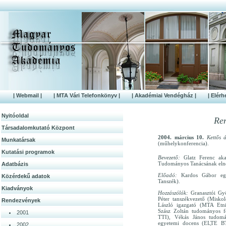
| Webmail |
| MTA Vári Telefonkönyv |
| Akadémiai Vendégház |
| Elérh
Nyitóoldal
Re
Társadalomkutató Központ
2004. március 10.
Kettős 
Munkatársak
(műhelykonferencia).
Kutatási programok
Bevezető:
Glatz Ferenc ak
Tudományos Tanácsának eln
Adatbázis
Előadó:
Kardos Gábor eg
Közérdek­ű adatok
Tanszék).
Kiadványok
Hozzászólók:
Granasztói Gyö
Péter tanszékvezető (Misko
Rendezvények
László igazgató (MTA Etni
Szász Zoltán tudományos f
2001
TTI), Vékás János tudom
egyetemi docens (ELTE BT
2002