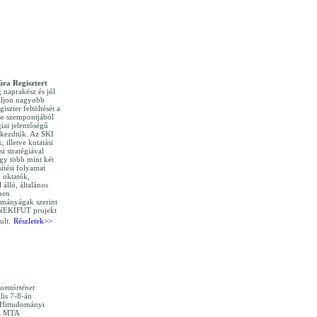
úra Regisztert
g naprakész és jól
áljon nagyobb
iszter feltöltését a
se szempontjából
iai jelentőségű
) kezdtük. Az SKI
, illetve kutatási
si stratégiával
egy több mint két
ítési folyamat
 oktatók,
 álló, általános
ben
ományágak szerint
 NEKIFUT projekt
ult.
Részletek>>
lomtörténet
lis 7-8-án
i Hittudományi
az MTA