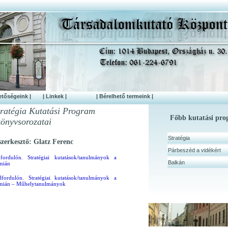
etőségeink |
| Linkek |
| Bérelhető termeink |
tratégia Kutatási Program
Főbb kutatási pr
könyvsorozatai
Stratégia
szerkesztő: Glatz Ferenc
Párbeszéd a vidékért
ordulón. Stratégiai kutatások/tanulmányok a
Balkán
mián
fordulón. Stratégiai kutatások/tanulmányok a
ián – Műhelytanulmányok