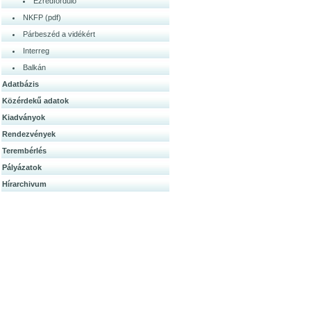
Ezredforduló
NKFP (pdf)
Párbeszéd a vidékért
Interreg
Balkán
Adatbázis
Közérdek­ű adatok
Kiadványok
Rendezvények
Terembérlés
Pályázatok
Hírarchivum