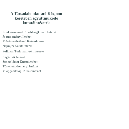
A Társadalomkutató Központ
keretében együttműködő
kutatóintézetek
Etnikai-nemzeti Kisebbségkutató Intézet
Jogtudományi Intézet
Művészettörténeti Kutatóintézet
Néprajzi Kutatóintézet
Politikai Tudományok Intézete
Régészeti Intézet
Szociológiai Kutatóintézet
Történettudományi Intézet
Világgazdasági Kutatóintézet