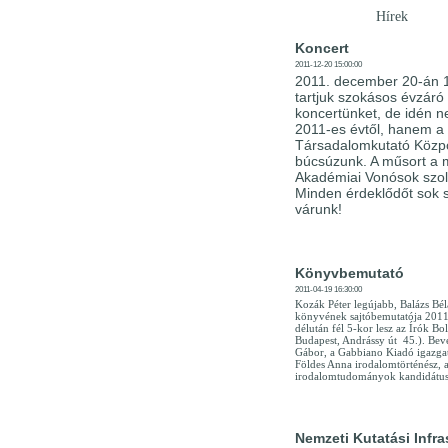
Hírek
Koncert
2011-12-20 15:00:00
2011. december 20-án 
tartjuk szokásos évzáró
koncertünket, de idén 
2011-es évtől, hanem a
Társadalomkutató Közpo
búcsúzunk. A műsort a 
Akadémiai Vonósok szol
Minden érdeklődőt sok s
várunk!
Könyvbemutató
2011-04-19 16:30:00
Kozák Péter legújabb, Balázs Bél
könyvének sajtóbemutatója 2011.
délután fél 5-kor lesz az Írók Bo
Budapest, Andrássy út 45.). Bev
Gábor, a Gabbiano Kiadó igazgat
Földes Anna irodalomtörténész, 
irodalomtudományok kandidátusa
Nemzeti Kutatási Infra