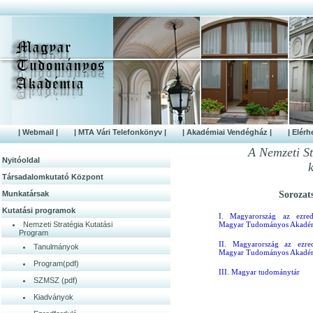
| Webmail |
| MTA Vári Telefonkönyv |
| Akadémiai Vendégház |
| Elérh
A Nemzeti S
Nyitóoldal
Társadalomkutató Központ
Munkatársak
Sorozat
Kutatási programok
I. Magyarország az ezredf
Nemzeti Stratégia Kutatási
Magyar Tudományos Akadé
Program
II. Magyarország az ezred
Tanulmányok
Magyar Tudományos Akadém
Program(pdf)
III. Magyar tudománytár
SZMSZ (pdf)
Kiadványok