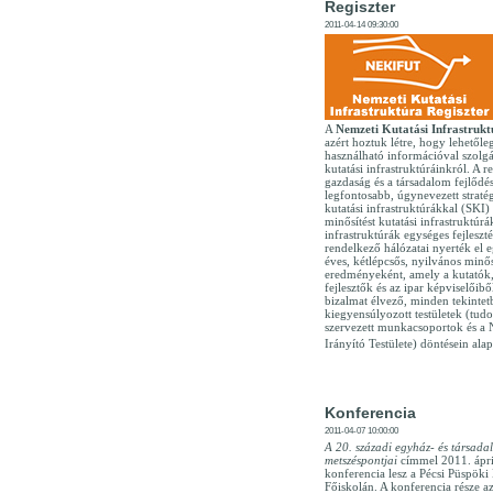
Regiszter
2011-04-14 09:30:00
A
Nemzeti Kutatási Infrastrukt
azért hoztuk létre, hogy lehetőle
használható információval szolg
kutatási infrastruktúráinkról. A reg
gazdaság és a társadalom fejlődé
legfontosabb, úgynevezett stratég
kutatási infrastruktúrákkal (SKI
minősítést kutatási infrastruktúrák
infrastruktúrák egységes fejleszté
rendelkező hálózatai nyerték el 
éves, kétlépcsős, nyilvános minős
eredményeként, amely a kutatók,
fejlesztők és az ipar képviselőiből
bizalmat élvező, minden tekintet
kiegyensúlyozott testületek (tud
szervezett munkacsoportok és a
Irányító Testülete) döntésein alap
Konferencia
2011-04-07 10:00:00
A 20. századi egyház- és társada
metszéspontjai
címmel 2011. ápri
konferencia lesz a Pécsi Püspök
Főiskolán. A konferencia része 