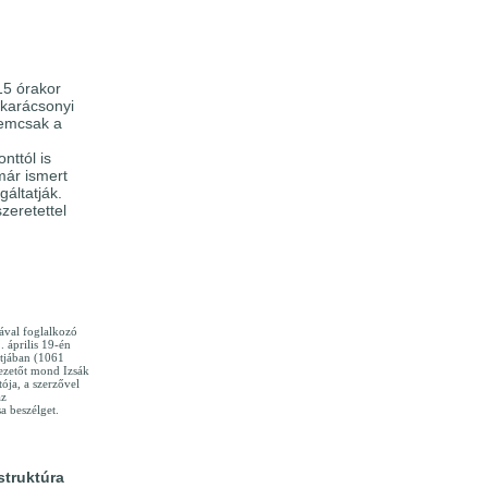
15 órakor
 karácsonyi
nemcsak a
nttól is
már ismert
gáltatják.
zeretettel
ával foglalkozó
 április 19-én
ltjában (1061
ezetőt mond Izsák
ója, a szerzővel
az
 beszélget.
struktúra