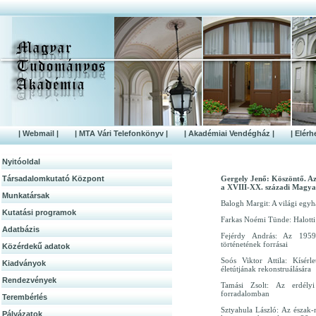
| Webmail |
| MTA Vári Telefonkönyv |
| Akadémiai Vendégház |
| Elérh
Nyitóoldal
Társadalomkutató Központ
Gergely Jenő: Köszöntő. Az 
a XVIII-XX. századi Magya
Munkatársak
Balogh Margit: A világi egy
Kutatási programok
Farkas Noémi Tünde: Halotti 
Adatbázis
Fejérdy András: Az 1959-
történetének forrásai
Közérdek­ű adatok
Soós Viktor Attila: Kísér
Kiadványok
életútjának rekonstruálására
Rendezvények
Tamási Zsolt: Az erdély
forradalomban
Terembérlés
Sztyahula László: Az észak-m
Pályázatok