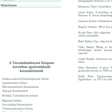
közigazgatás története a 20.
Hírarchivum
Klestenitz Tibor: A katolikus
Lénár Andor: A katolikus 
Hanauer Á. István püspökség
Gianone András: Politikamen
Bognár Szabina: "Mivé lesz a
Kozák Péter: Két világnézet.
elmúlt századelőn
Bakó Balázs: Egy világ körül
Csíky Balázs: Bőség és hi
lehetőségek Serédi Juszti
kapcsán
Csalló Katalin: Summum ius,
élete)
A Társadalomkutató Központ
keretében együttműködő
Diera Bernadett: A pécsi "
kutatóintézetek
gyakorlati keretei az 1960-a
Holló Péter: Egyházszak
Etnikai-nemzeti Kisebbségkutató Intézet
Egyházban - az 1975-ös válsá
Jogtudományi Intézet
Művészettörténeti Kutatóintézet
Néprajzi Kutatóintézet
Politikai Tudományok Intézete
Régészeti Intézet
Szociológiai Kutatóintézet
Történettudományi Intézet