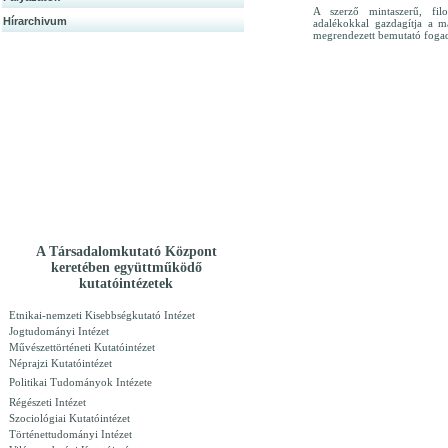
A szerző mintaszerű, filo
Hírarchivum
adalékokkal gazdagítja a m
megrendezett bemutató fogadta
A Társadalomkutató Központ
keretében együttműködő
kutatóintézetek
Etnikai-nemzeti Kisebbségkutató Intézet
Jogtudományi Intézet
Művészettörténeti Kutatóintézet
Néprajzi Kutatóintézet
Politikai Tudományok Intézete
Régészeti Intézet
Szociológiai Kutatóintézet
Történettudományi Intézet