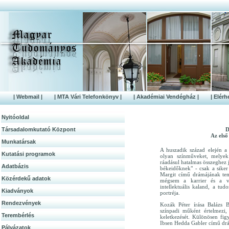
| Webmail |
| MTA Vári Telefonkönyv |
| Akadémiai Vendégház |
| Elérh
Nyitóoldal
Társadalomkutató Központ
D
Az els
Munkatársak
A huszadik század elején a
Kutatási programok
olyan színműveket, melyek f
ráadásul hatalmas összeghez 
Adatbázis
békeidőknek" - csak a siker
Margit című drámájának tema
Közérdek­ű adatok
mégsem a karrier és a 
intellektuális kaland, a t
Kiadványok
portréja.
Rendezvények
Kozák Péter írása Balázs 
színpadi műként értelmezi, 
Terembérlés
keletkezését. Különösen fig
Ibsen Hedda Gabler című drá
Pályázatok