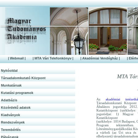
| Webmail |
| MTA Vári Telefonkönyv |
| Akadémiai Vendégház |
| Elérh
Nyitóoldal
MTA Társ
Társadalomkutató Központ
Munkatársak
Kutatási programok
Az
akadémiai intézethá
Adatbázis
Társadalomkutató Központ
Általános jogutódja 201
Közérdek­ű adatok
Kutatóközpont (székhelye
jogutódjai: 1) Magyar 
Kiadványok
Kutatóközpont
(székhelye: 1014 Budapest, 
Rendezvények
Program tekintetéb
Létesítménygazdálkodási Köz
Terembérlés
a várbeli (az Úri utca és 
elhelyezett) társadalomtudo
Pályázatok