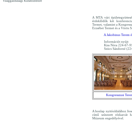
Világgazdasági Kutatóintézet
A MTA vári épületegyüttes
érdeklődők két konferenci
Termet, valamint a Kongressz
Erzsébet Termet és a Vörös S
A Jakobinus Terem és
Információt nyújt:
Kiss Nóra 224-67-9
Szücs Sándorné (22
Kongresszusi Tere
A honlap nyitóoldalához Jose
című színezett rézkarcát h
Múzeum engedélyével.