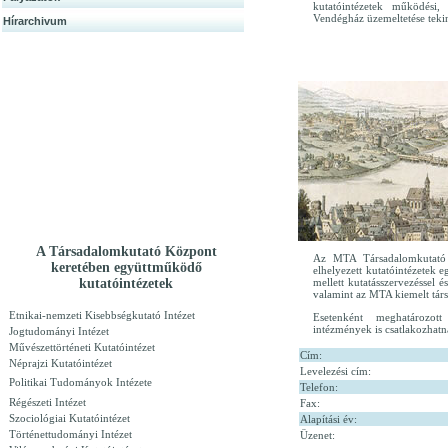
kutatóintézetek működési, 
Vendégház üzemeltetése teki
Hírarchivum
A Társadalomkutató Központ
Az MTA Társadalomkutat
keretében együttműködő
elhelyezett kutatóintézetek 
kutatóintézetek
mellett kutatásszervezéssel é
valamint az MTA kiemelt tár
Etnikai-nemzeti Kisebbségkutató Intézet
Esetenként meghatározot
intézmények is csatlakozhat
Jogtudományi Intézet
Művészettörténeti Kutatóintézet
Cím:
Néprajzi Kutatóintézet
Levelezési cím:
Politikai Tudományok Intézete
Telefon:
Régészeti Intézet
Fax:
Szociológiai Kutatóintézet
Alapítási év:
Történettudományi Intézet
Üzenet: