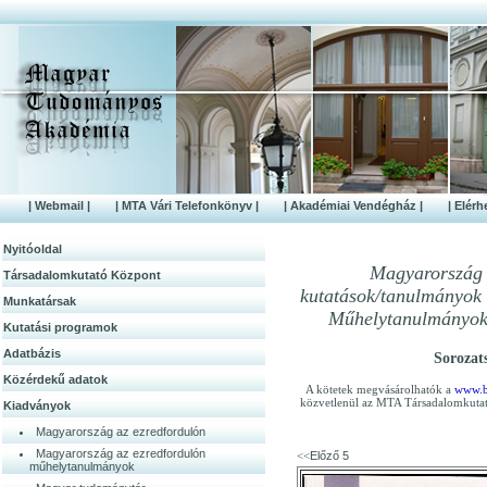
| Webmail |
| MTA Vári Telefonkönyv |
| Akadémiai Vendégház |
| Elérh
Nyitóoldal
Magyarország a
Társadalomkutató Központ
kutatások/tanulmányo
Munkatársak
Műhelytanulmányok 
Kutatási programok
Adatbázis
Sorozat
Közérdek­ű adatok
A kötetek megvásárolhatók a
www.b
közvetlenül az MTA Társadalomkutató
Kiadványok
Magyarország az ezredfordulón
Magyarország az ezredfordulón
Előző 5
<<
műhelytanulmányok