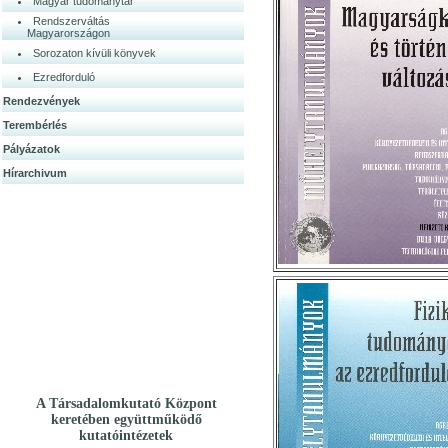
Magyar tudománytár
Rendszerváltás
Magyarországon
Sorozaton kívüli könyvek
Ezredforduló
Rendezvények
Terembérlés
Pályázatok
Hírarchivum
A Társadalomkutató Központ
keretében együttműködő
kutatóintézetek