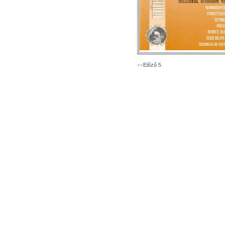
Előző 5
<<