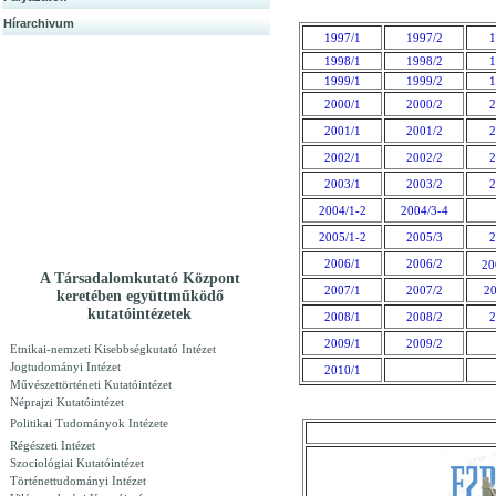
Hírarchivum
1997/1
1997/2
1
1998/1
1998/2
1
1999/1
1999/2
1
2000/1
2000/2
2
2001/1
2001/2
2
2002/1
2002/2
2
2003/1
2003/2
2
2004/1-2
2004/3-4
2005/1-2
2005/3
2
2006/1
2006/2
20
A Társadalomkutató Központ
2007/1
2007/2
20
keretében együttműködő
kutatóintézetek
2008/1
2008/2
2
2009/1
2009/2
Etnikai-nemzeti Kisebbségkutató Intézet
Jogtudományi Intézet
2010/1
Művészettörténeti Kutatóintézet
Néprajzi Kutatóintézet
Politikai Tudományok Intézete
Régészeti Intézet
Szociológiai Kutatóintézet
Történettudományi Intézet