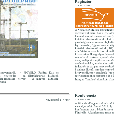
Regiszter
2011-04-14 09:30:00
A
Nemzeti Kutatási Infrastrukt
azért hoztuk létre, hogy lehetőle
használható információval szolg
kutatási infrastruktúráinkról. A reg
gazdaság és a társadalom fejlődé
legfontosabb, úgynevezett stratég
kutatási infrastruktúrákkal (SKI
minősítést kutatási infrastruktúrák
infrastruktúrák egységes fejleszté
rendelkező hálózatai nyerték el 
éves, kétlépcsős, nyilvános minős
eredményeként, amely a kutatók,
fejlesztők és az ipar képviselőiből
bizalmat élvező, minden tekintet
szövetségről... · FIGYELŐ
Palócz
Éva és
kiegyensúlyozott testületek (tud
gi növekedés - az államháztartási kiadások
szervezett munkacsoportok és a
ilággazdasági helyzet - A magyar gazdaság
Irányító Testülete) döntésein alap
endők
Konferencia
Következő 1 (47)>>
2011-04-07 10:00:00
A 20. századi egyház- és társada
metszéspontjai
címmel 2011. ápri
konferencia lesz a Pécsi Püspök
Főiskolán. A konferencia része 