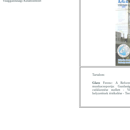
Világgazdasági Kutatóintézet
Tartalom:
Glatz
Ferenc: A Reform
munkacsoportja: Gazdasá
csökkentése mellett - V
helyzetének értékelése - Te