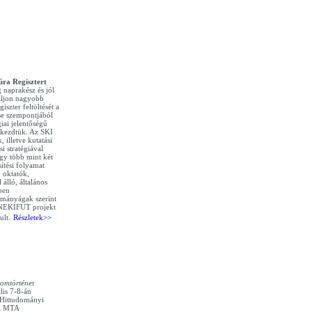
úra Regisztert
g naprakész és jól
áljon nagyobb
iszter feltöltését a
se szempontjából
iai jelentőségű
) kezdtük. Az SKI
, illetve kutatási
si stratégiával
egy több mint két
ítési folyamat
 oktatók,
 álló, általános
ben
ományágak szerint
 NEKIFUT projekt
ult.
Részletek>>
lomtörténet
lis 7-8-án
i Hittudományi
az MTA