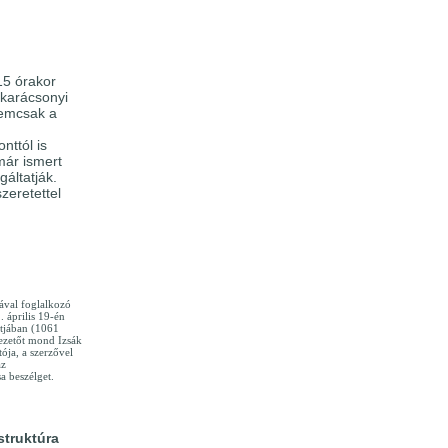
15 órakor
 karácsonyi
nemcsak a
nttól is
már ismert
gáltatják.
zeretettel
ával foglalkozó
 április 19-én
ltjában (1061
ezetőt mond Izsák
ója, a szerzővel
az
 beszélget.
struktúra