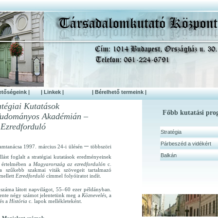
etőségeink |
| Linkek |
| Bérelhető termeink |
atégiai Kutatások
Főbb kutatási pr
udományos Akadémián –
Ezredforduló
Stratégia
–
Párbeszéd a vidékért
ramtanácsa 1997. március 24-i ülésén
többszöri
Balkán
llást foglalt a stratégiai kutatások eredményeinek
k értelmében a
Magyarország az ezredfordulón
c.
a szűkebb szakmai viták szövegeit tartalmazó
mellett
Ezredforduló
címmel folyóiratot indít.
száma látott napvilágot, 55–60 ezer példányban.
vente négy számot jelentetünk meg a
Köznevelés,
a
és a
História
c. lapok mellékleteként.