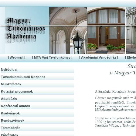
| Webmail |
| MTA Vári Telefonkönyv |
| Akadémiai Vendégház |
| Elérh
Str
Nyitóoldal
a Magyar T
Társadalomkutató Központ
Munkatársak
Kutatási programok
A Stratégiai Kutatások Prog
–
előzetes megvitatás után
á
Adatbázis
publikálási rendjéről. Enne
Közérdek­ű adatok
központi könyvsorozat és 
Műhelytanulmányok
sorozat 
Kiadványok
1997-ben a folyóirat három 
Rendezvények
1999-ig hat számot, azóta é
Természet Világa,
a
Technika
Terembérlés
Pályázatok