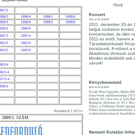
Megjelent számok
Hírek
997/3
Koncert
998/3
1998/4
1998/5
1998/6
2011-12-20 15:00:00
999/3
1999/4
1999/5
1999/6
2011. december 20-án 
000/3
2000/4
tartjuk szokásos évzáró
koncertünket, de idén 
001/3
2001/4
2011-es évtől, hanem a
002/3
2002/4
Társadalomkutató Közpo
búcsúzunk. A műsort a 
003/3
2003/4
Akadémiai Vonósok szol
Minden érdeklődőt sok s
várunk!
005/4
06/3-4
07/3-4
Könyvbemutató
008/3
2011-04-19 16:30:00
Kozák Péter legújabb, Balázs Bél
könyvének sajtóbemutatója 2011.
délután fél 5-kor lesz az Írók Bo
Budapest, Andrássy út 45.). Bev
Gábor, a Gabbiano Kiadó igazgat
Földes Anna irodalomtörténész, 
Következő 1 (47)>>
irodalomtudományok kandidátusa
2009/1. SZÁM
Nemzeti Kutatási Infra